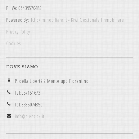
P. IVA: 06439570489
Powered By:
1clickimmobiliare.it
-
Kiwi Gestionale Immobiliare
Privacy Policy
Cookies
DOVE SIAMO
P. della Libertà 2 Montelupo Fiorentino
Tel:057151673
Tel:3335074850
info@plenzick.it